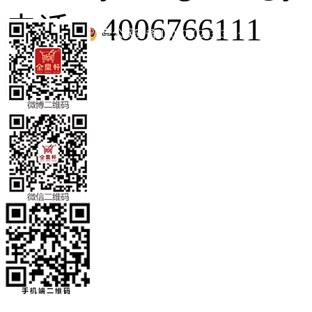
电话：4006766111
京公网安备 11010502035345号